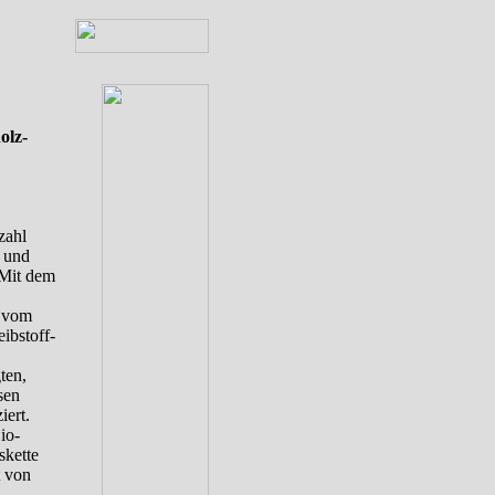
olz-
zahl
 und
 Mit dem
e vom
ibstoff-
ten,
sen
iert.
io-
skette
t von