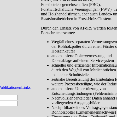
Forstbetriebsgemeinschaften (FBG),
Forstwirtschaftliche Vereinigungen (FWV), Tr
und Holzhandelsfirmen, aber auch Landes- u
Staatsforstbetrieben in Forst-Holz-Clustern.
Durch den Einsatz von AFoRS werden folge
Fortschritte erwartet:
Wegfall eines separaten Vermessungsv
der Rohholzpolter durch einen Förster 
Holzeinkäufer
automatisierte Poltervermessung und
Datenablage auf einem Servicesystem
schneller und effizienter Informationsa
durch den Wegfall von Medienbrüchen
manueller Schnittstellen
zeitnahe Bereitstellung der Erntedaten f
weitere Prozessbeteiligte, wie der Indust
Publikationen
Links
automatisierte Unterstützung von
Entscheidungsfindungen (Fehlerminimi
Nachvollziehbarkeit der Daten anhand 
vorliegenden Ausgangsbilder
Nachprüfbarkeit des Vertragsgegenstan
Rohholzpolter (Erntemengennachweis)
Einsparung von Fahrt-, Treibstoff- und