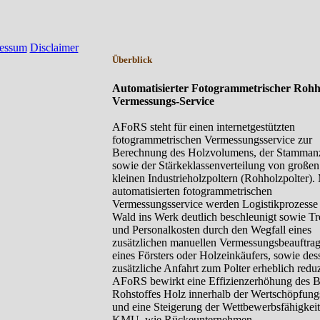
essum
Disclaimer
Überblick
Automatisierter Fotogrammetrischer Rohh
Vermessungs-Service
AFoRS steht für einen internetgestützten
fotogrammetrischen Vermessungsservice zur
Berechnung des Holzvolumens, der Stamman
sowie der Stärkeklassenverteilung von großen
kleinen Industrieholzpoltern (Rohholzpolter).
automatisierten fotogrammetrischen
Vermessungsservice werden Logistikprozess
Wald ins Werk deutlich beschleunigt sowie Tre
und Personalkosten durch den Wegfall eines
zusätzlichen manuellen Vermessungsbeauftrag
eines Försters oder Holzeinkäufers, sowie des
zusätzliche Anfahrt zum Polter erheblich reduz
AFoRS bewirkt eine Effizienzerhöhung des B
Rohstoffes Holz innerhalb der Wertschöpfung
und eine Steigerung der Wettbewerbsfähigkei
KMU, wie Rückeunternehmen,