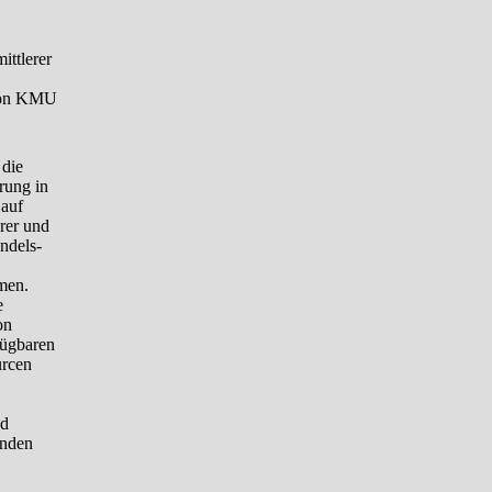
ittlerer
 von KMU
 die
rung in
 auf
erer und
andels-
men.
e
on
fügbaren
urcen
nd
inden