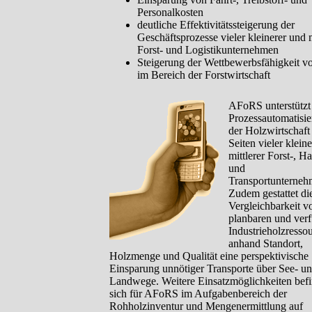
Personalkosten
deutliche Effektivitätssteigerung der
Geschäftsprozesse vieler kleinerer und m
Forst- und Logistikunternehmen
Steigerung der Wettbewerbsfähigkeit
im Bereich der Forstwirtschaft
AFoRS unterstützt
Prozessautomatisie
der Holzwirtschaft
Seiten vieler klein
mittlerer Forst-, H
und
Transportunterneh
Zudem gestattet di
Vergleichbarkeit v
planbaren und ver
Industrieholzresso
anhand Standort,
Holzmenge und Qualität eine perspektivische
Einsparung unnötiger Transporte über See- u
Landwege. Weitere Einsatzmöglichkeiten bef
sich für AFoRS im Aufgabenbereich der
Rohholzinventur und Mengenermittlung auf