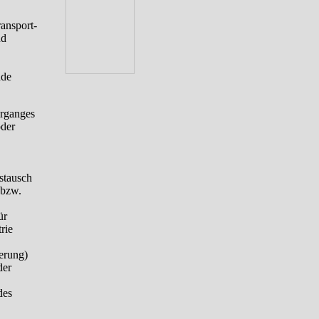
ansport-
nd
nde
organges
oder
ustausch
 bzw.
ür
rie
erung)
der
des