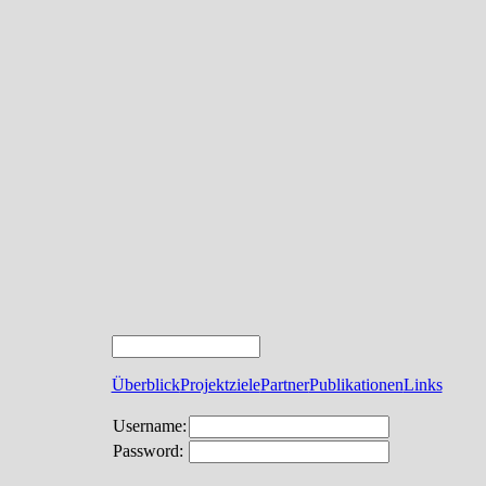
Überblick
Projektziele
Partner
Publikationen
Links
Username:
Password: