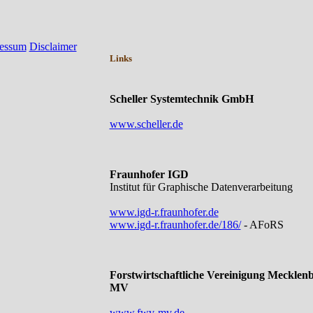
essum
Disclaimer
Links
Scheller Systemtechnik GmbH
www.scheller.de
Fraunhofer IGD
Institut für Graphische Datenverarbeitung
www.igd-r.fraunhofer.de
www.igd-r.fraunhofer.de/186/
- AFoRS
Forstwirtschaftliche Vereinigung Meck
MV
www.fwv-mv.de