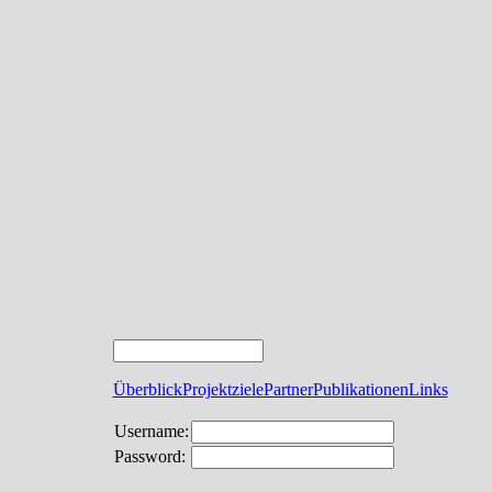
Überblick
Projektziele
Partner
Publikationen
Links
Username:
Password: