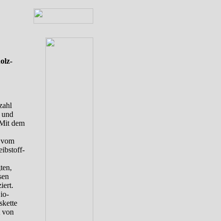
olz-
zahl
 und
 Mit dem
e vom
ibstoff-
ten,
sen
iert.
io-
skette
t von