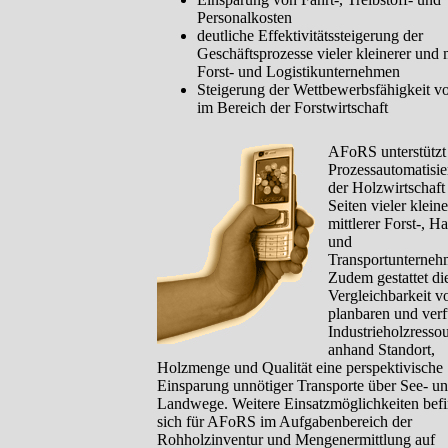
Personalkosten
deutliche Effektivitätssteigerung der
Geschäftsprozesse vieler kleinerer und m
Forst- und Logistikunternehmen
Steigerung der Wettbewerbsfähigkeit
im Bereich der Forstwirtschaft
AFoRS unterstützt
Prozessautomatisie
der Holzwirtschaft
Seiten vieler klein
mittlerer Forst-, H
und
Transportunterneh
Zudem gestattet di
Vergleichbarkeit v
planbaren und ver
Industrieholzresso
anhand Standort,
Holzmenge und Qualität eine perspektivische
Einsparung unnötiger Transporte über See- u
Landwege. Weitere Einsatzmöglichkeiten bef
sich für AFoRS im Aufgabenbereich der
Rohholzinventur und Mengenermittlung auf