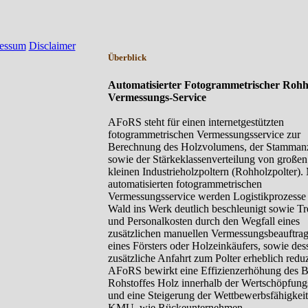
essum
Disclaimer
Überblick
Automatisierter Fotogrammetrischer Rohh
Vermessungs-Service
AFoRS steht für einen internetgestützten
fotogrammetrischen Vermessungsservice zur
Berechnung des Holzvolumens, der Stamman
sowie der Stärkeklassenverteilung von großen
kleinen Industrieholzpoltern (Rohholzpolter).
automatisierten fotogrammetrischen
Vermessungsservice werden Logistikprozess
Wald ins Werk deutlich beschleunigt sowie Tre
und Personalkosten durch den Wegfall eines
zusätzlichen manuellen Vermessungsbeauftrag
eines Försters oder Holzeinkäufers, sowie des
zusätzliche Anfahrt zum Polter erheblich reduz
AFoRS bewirkt eine Effizienzerhöhung des B
Rohstoffes Holz innerhalb der Wertschöpfung
und eine Steigerung der Wettbewerbsfähigkei
KMU, wie Rückeunternehmen,