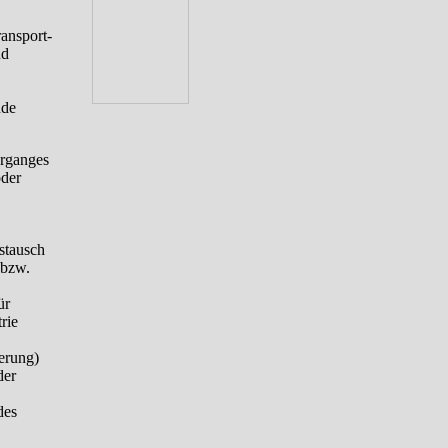
ansport-
nd
nde
organges
oder
ustausch
 bzw.
ür
rie
erung)
der
des