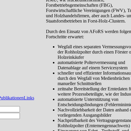
Forstbetriebsgemeinschaften (FBG),
Forstwirtschaftliche Vereinigungen (FWV), Tr
und Holzhandelsfirmen, aber auch Landes- u
Staatsforstbetrieben in Forst-Holz-Clustern.
Durch den Einsatz von AFoRS werden folge
Fortschritte erwartet:
Wegfall eines separaten Vermessungsv
der Rohholzpolter durch einen Förster 
Holzeinkäufer
automatisierte Poltervermessung und
Datenablage auf einem Servicesystem
schneller und effizienter Informationsa
durch den Wegfall von Medienbrüchen
manueller Schnittstellen
zeitnahe Bereitstellung der Erntedaten f
weitere Prozessbeteiligte, wie der Indust
Publikationen
Links
automatisierte Unterstützung von
Entscheidungsfindungen (Fehlerminimi
Nachvollziehbarkeit der Daten anhand 
vorliegenden Ausgangsbilder
Nachprüfbarkeit des Vertragsgegenstan
Rohholzpolter (Erntemengennachweis)
Einsparung von Fahrt-, Treibstoff- und