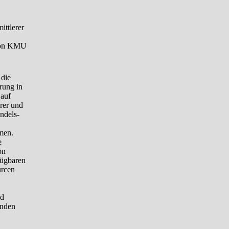
ittlerer
 von KMU
 die
rung in
 auf
erer und
andels-
men.
e
on
fügbaren
urcen
nd
inden