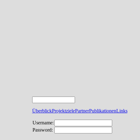
Überblick
Projektziele
Partner
Publikationen
Links
Username:
Password: