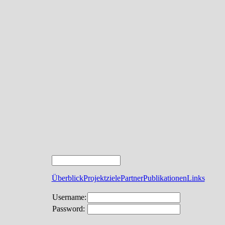
Überblick
Projektziele
Partner
Publikationen
Links
Username:
Password: